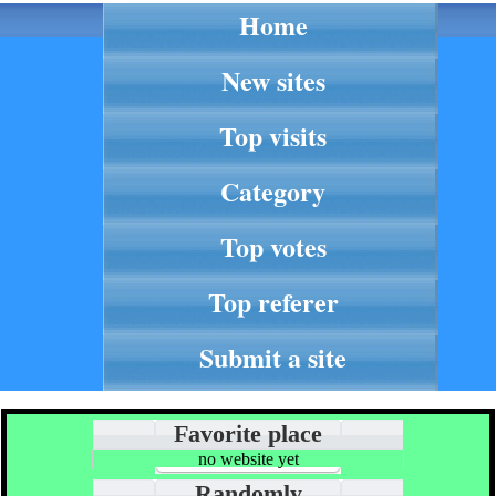
Home
New sites
Top visits
Category
Top votes
Top referer
Submit a site
Favorite place
no website yet
Randomly