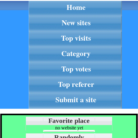
Home
New sites
Top visits
Category
Top votes
Top referer
Submit a site
Favorite place
no website yet
Randomly