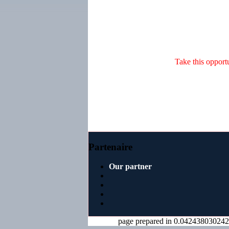
Take this opportu
Partenaire
Our partner
page prepared in 0.04243803024