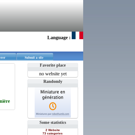
Language :
erer
Submit a site
Favorite place
no website yet
Randomly
nière
Some statistics
2 Website
73 categories