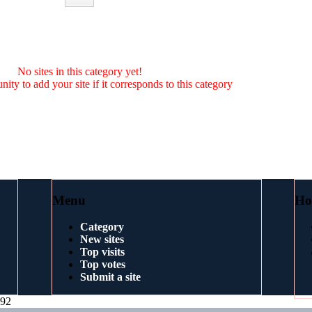
No sites in this category yet!
nity to add your site if it corresponds to this category
Menu
Ho
Category
New sites
Top visits
Top votes
Submit a site
292