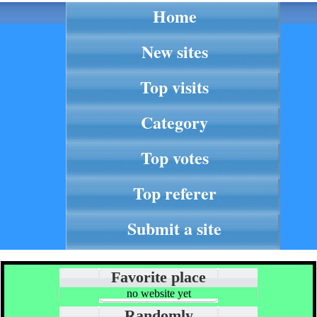
Home
New sites
Top visits
Category
Top votes
Top referer
Submit a site
Favorite place
no website yet
Randomly