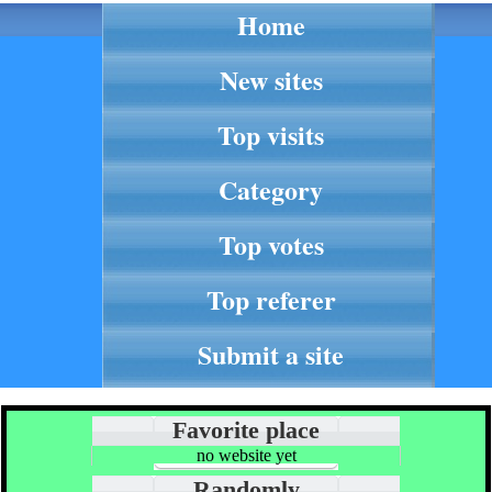
Home
New sites
Top visits
Category
Top votes
Top referer
Submit a site
Favorite place
no website yet
Randomly