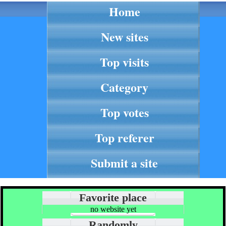
Home
New sites
Top visits
Category
Top votes
Top referer
Submit a site
Favorite place
no website yet
Randomly