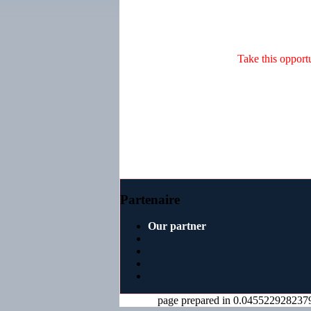
Take this opportu
Partenaire
Our partner
page prepared in 0.045522928237