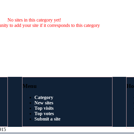
No sites in this category yet!
nity to add your site if it corresponds to this category
Menu
Ho
Category
New sites
Top visits
Top votes
Submit a site
915