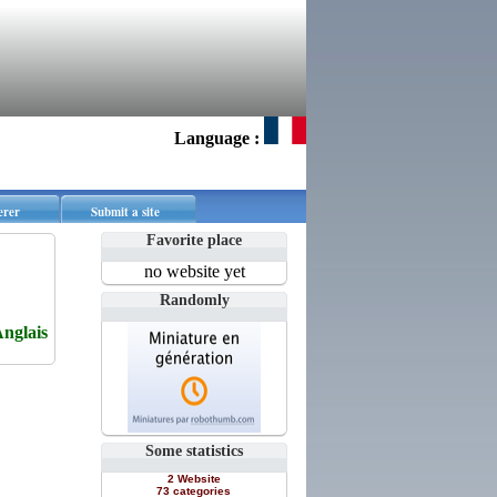
Language :
erer
Submit a site
Favorite place
no website yet
Randomly
nglais
Some statistics
2 Website
73 categories