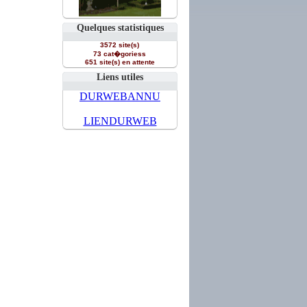
Quelques statistiques
3572 site(s)
73 cat�goriess
651 site(s) en attente
Liens utiles
DURWEBANNU
LIENDURWEB