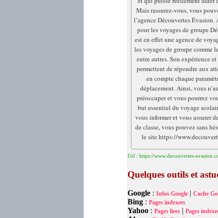
et qui puisse réellement aider
Mais rassurez-vous, vous pouve
l’agence Découvertes Évasion. 
pour les voyages de groupe D
est en effet une agence de voya
les voyages de groupe comme le
entre autres. Son expérience et 
permettent de répondre aux att
en compte chaque paramètr
déplacement. Ainsi, vous n’au
préoccuper et vous pourrez vou
but essentiel du voyage scolai
vous informer et vous assurer de 
de classe, vous pouvez sans hés
le site https://www.decouver
Url : https://www.decouvertes-evasion.
Quelques outils et as
Google
:
|
Infos Google
Cache Go
Bing
:
Pages indexees
Yahoo
:
|
Pages liees
Pages indexe