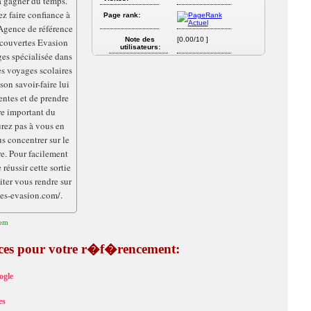
 à gagner du temps.
z faire confiance à
Page rank:
Agence de référence
Note des
[0.00/10 ]
écouvertes Evasion
utilisateurs:
ges spécialisée dans
s voyages scolaires
son savoir-faire lui
entes et de prendre
e important du
rez pas à vous en
s concentrer sur le
re. Pour facilement
réussir cette sortie
iter vous rendre sur
tes-evasion.com/.
com
tuces pour votre r�f�rencement:
ogle
es