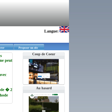
Langue:
erer
Proposer un site
Coup de Coeur
s
 ne peut
avec
Au hasard
de � 2
thode