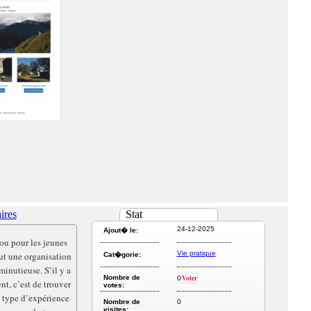
ires
Stat
24-12-2025
Ajout� le:
ou pour les jeunes
Vie pratique
aut une organisation
Cat�gorie:
minutieuse. S’il y a
Nombre de
Voter
0
t, c’est de trouver
votes:
 type d’expérience
Nombre de
0
visites: