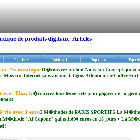
utique de produits digitaux
Articles
Top visites
Cat�gorie
Top votes
Top ref
is en Automatique
D�couvrez un tout Nouveau Concept qui vou
Mois sur Internet sans aucune fatigue. Attention : le Coffre Fort
t avec Ebay
D�couvrez tous les secrets pour gagner de l'argent 
 ebooks
� vie avec 1 euro
3 M�thodes de PARIS SPORTIFS La M�tho
+ La M�thode "Al Capone" gains 1.800 euros en 18 jours + La M�
el!