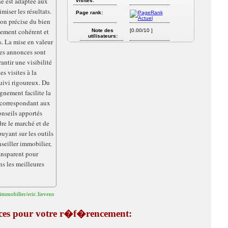
e est adaptée aux
visites:
imiser les résultats.
Page rank:
ion précise du bien
nement cohérent et
Note des
[0.00/10 ]
utilisateurs:
s. La mise en valeur
des annonces sont
antir une visibilité
s visites à la
suivi rigoureux. Du
gnement facilite la
 correspondant aux
onseils apportés
re le marché et de
puyant sur les outils
nseiller immobilier,
ransparent pour
ns les meilleures
-immobilier/eric.lievens
tuces pour votre r�f�rencement: