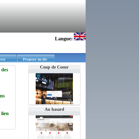
Langue:
erer
Proposer un site
Coup de Coeur
 des
ns
Au hasard
lien