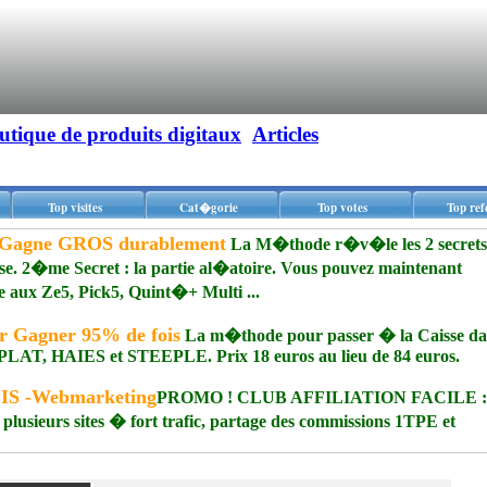
utique de produits digitaux
Articles
Top visites
Cat�gorie
Top votes
Top ref
Gagne GROS durablement
La M�thode r�v�le les 2 secrets
ase. 2�me Secret : la partie al�atoire. Vous pouvez maintenant
Ze5, Pick5, Quint�+ Multi ...
Gagner 95% de fois
La m�thode pour passer � la Caisse da
AT, HAIES et STEEPLE. Prix 18 euros au lieu de 84 euros.
MOIS -Webmarketing
PROMO ! CLUB AFFILIATION FACILE : 
 plusieurs sites � fort trafic, partage des commissions 1TPE et