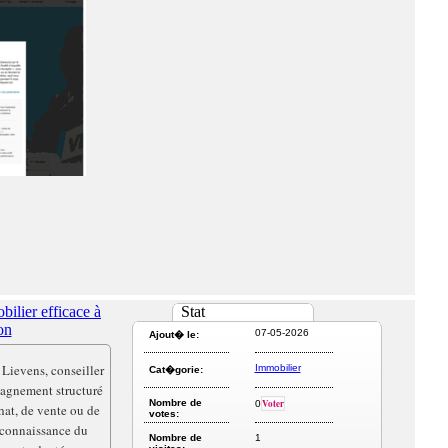
lier efficace à
Stat
on
07-05-2026
Ajout� le:
 Lievens, conseiller
Immobilier
Cat�gorie:
agnement structuré
Nombre de
Voter
0
hat, de vente ou de
votes:
 connaissance du
Nombre de
1