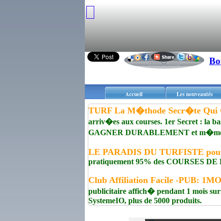
Bo
Accueil
Les nouveautés
TURF La M�thode Secr�te Qui 
arriv�es aux courses. 1er Secret : la b
GAGNER DURABLEMENT et m�me aux 
LE PARADIS DU TURFISTE pour 
pratiquement 95% des COURSES DE PL
Club Affiliation Facile -PUB: 1
publicitaire affich� pendant 1 mois sur
SystemeIO, plus de 5000 produits.