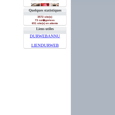
Quelques statistiques
3572 site(s)
73 cat�goriess
651 site(s) en attente
Liens utiles
DURWEBANNU
LIENDURWEB