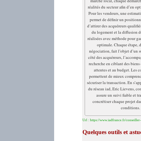
marché local, chaque démarch
réalités du secteur afin d’en opt
Pour les vendeurs, une estimat
permet de définir un position
d’attirer des acquéreurs qualifié
du logement et la diffusion 
réalisées avec méthode pour gar
optimale. Chaque étape, de
négociation, fait l’objet d’un 
côté des acquéreurs, l’accompa
recherche en ciblant des biens
attentes et au budget. Les c
permettent de mieux comprend
sécuriser la transaction. En s’ap
du réseau iad, Eric Lievens, co
assure un suivi fiable et t
concrétiser chaque projet da
conditions.
Url : https://www.iadfrance.fr/conseiller
Quelques outils et as