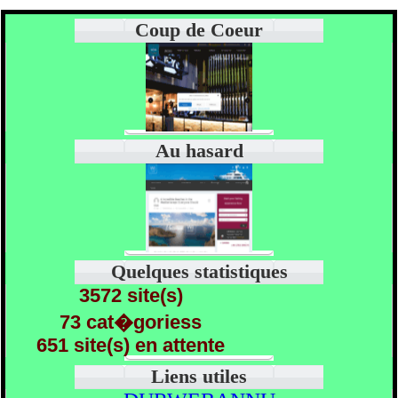
Coup de Coeur
Au hasard
Quelques statistiques
3572 site(s)
73 cat�goriess
651 site(s) en attente
Liens utiles