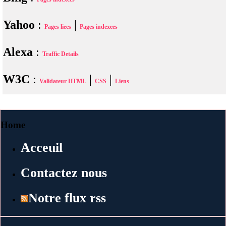
Yahoo
:
|
Pages liees
Pages indexees
Alexa
:
Traffic Details
W3C
:
|
|
Validateur HTML
CSS
Liens
Home
Acceuil
Contactez nous
Notre flux rss