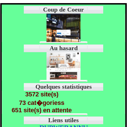
Coup de Coeur
Au hasard
Quelques statistiques
3572 site(s)
73 cat�goriess
651 site(s) en attente
Liens utiles