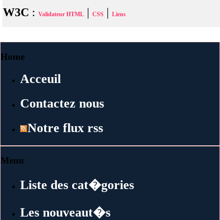
W3C
:
|
|
Validateur HTML
CSS
Liens
Home
Acceuil
Contactez nous
Notre flux rss
Menu
Liste des cat�gories
Les nouveaut�s