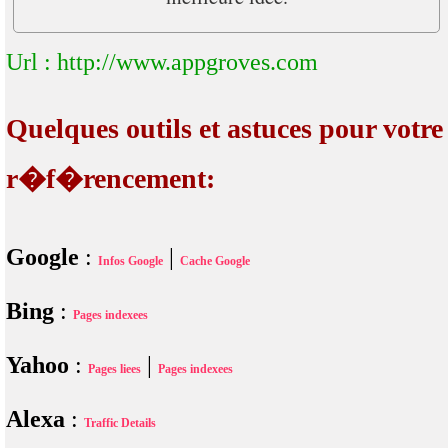
Url : http://www.appgroves.com
Quelques outils et astuces pour votre
r�f�rencement:
Google
:
|
Infos Google
Cache Google
Bing
:
Pages indexees
Yahoo
:
|
Pages liees
Pages indexees
Alexa
:
Traffic Details