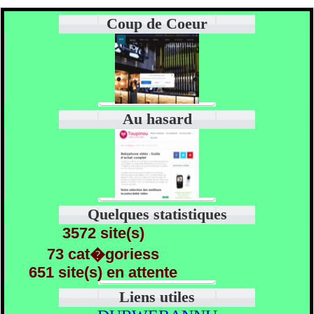
Coup de Coeur
Au hasard
Quelques statistiques
3572 site(s)
73 cat�goriess
651 site(s) en attente
Liens utiles