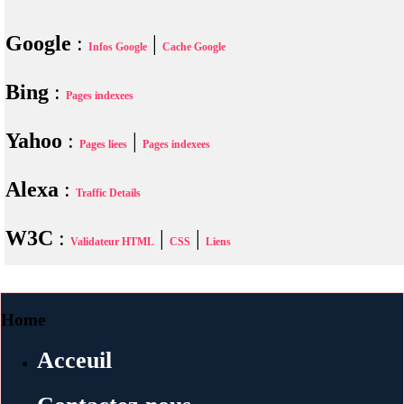
Google
:
|
Infos Google
Cache Google
Bing
:
Pages indexees
Yahoo
:
|
Pages liees
Pages indexees
Alexa
:
Traffic Details
W3C
:
|
|
Validateur HTML
CSS
Liens
Home
Acceuil