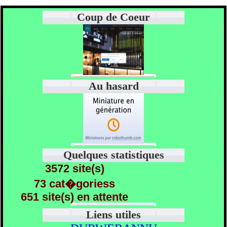
Coup de Coeur
Au hasard
Quelques statistiques
3572 site(s)
73 cat�goriess
651 site(s) en attente
Liens utiles