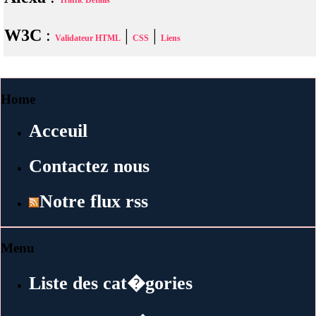
Traffic Details
W3C
:
|
|
Validateur HTML
CSS
Liens
Home
Acceuil
Contactez nous
Notre flux rss
Menu
Liste des cat�gories