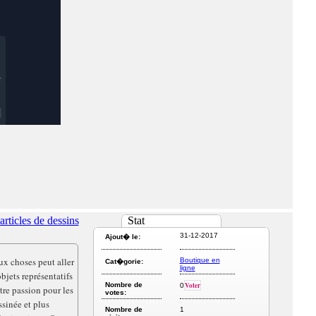
rticles de dessins
Stat
31-12-2017
Ajout� le:
ux choses peut aller
Boutique en
Cat�gorie:
ligne
bjets représentatifs
Nombre de
Voter
0
tre passion pour les
votes:
sinée et plus
Nombre de
1