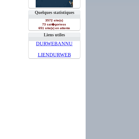
Quelques statistiques
3572 site(s)
73 cat�goriess
651 site(s) en attente
Liens utiles
DURWEBANNU
LIENDURWEB