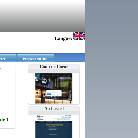
Langue:
erer
Proposer un site
Coup de Coeur
e
Au hasard
de 1