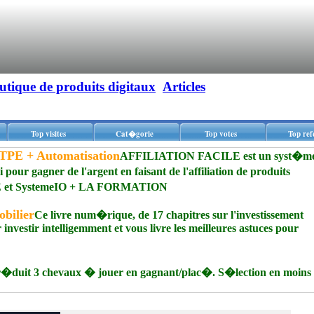
utique de produits digitaux
Articles
Top visites
Cat�gorie
Top votes
Top ref
PE + Automatisation
AFFILIATION FACILE est un syst�m
our gagner de l'argent en faisant de l'affiliation de produits
TPE et SystemeIO + LA FORMATION
obilier
Ce livre num�rique, de 17 chapitres sur l'investissement
r investir intelligemment et vous livre les meilleures astuces pour
duit 3 chevaux � jouer en gagnant/plac�. S�lection en moins 