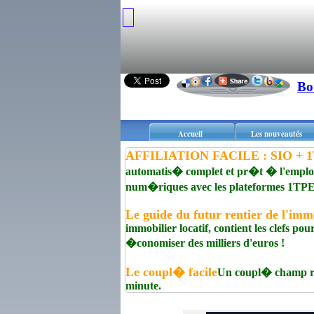
Bo
Accueil
Les nouveautés
AFFILIATION FACILE : SIO + 1T
automatis� complet et pr�t � l'emploi p
num�riques avec les plateformes 1
Le guide du futur rentier de l'imm
immobilier locatif, contient les clefs pou
�conomiser des milliers d'euros !
Le coupl� facile
Un coupl� champ r�
minute.