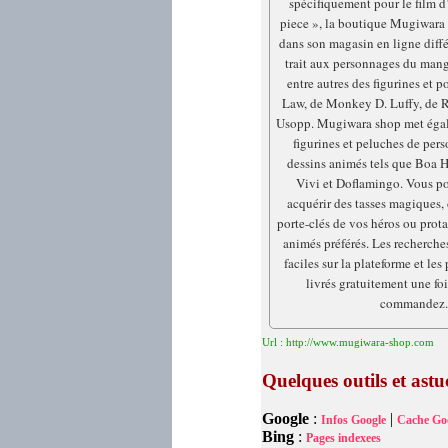
spécifiquement pour le film 
piece », la boutique Mugiwara
dans son magasin en ligne diffé
trait aux personnages du mang
entre autres des figurines et p
Law, de Monkey D. Luffy, de 
Usopp. Mugiwara shop met égal
figurines et peluches de per
dessins animés tels que Boa H
Vivi et Doflamingo. Vous po
acquérir des tasses magiques, d
porte-clés de vos héros ou prot
animés préférés. Les recherche
faciles sur la plateforme et les
livrés gratuitement une fo
commandez.
Url : http://www.mugiwara-shop.com
Quelques outils et as
Google
:
|
Infos Google
Cache Go
Bing
:
Pages indexees