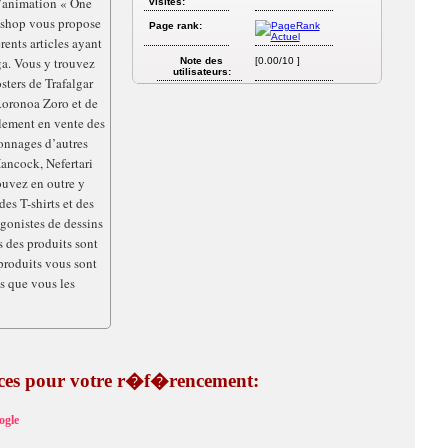
d’animation « One
visites:
 shop vous propose
Page rank:
rents articles ayant
a. Vous y trouvez
Note des
[0.00/10 ]
utilisateurs:
osters de Trafalgar
Roronoa Zoro et de
ement en vente des
sonnages d’autres
ancock, Nefertari
uvez en outre y
es T-shirts et des
agonistes de dessins
s des produits sont
 produits vous sont
is que vous les
tuces pour votre r�f�rencement:
ogle