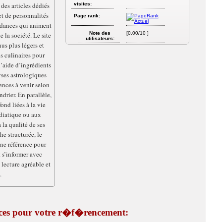
 des articles dédiés
visites:
et de personnalités
Page rank:
ndances qui animent
Note des
[0.00/10 ]
 la société. Le site
utilisateurs:
us plus légers et
s culinaires pour
l’aide d’ingrédients
yses astrologiques
uences à venir selon
drier. En parallèle,
ond liées à la vie
diatique ou aux
 la qualité de ses
he structurée, le
ne référence pour
t s’informer avec
e lecture agréable et
.
tuces pour votre r�f�rencement: