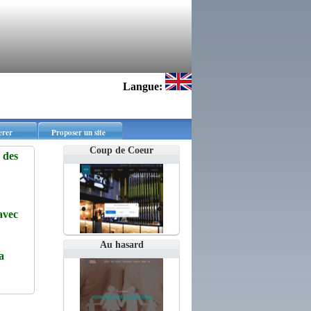
Langue:
erer
Proposer un site
Coup de Coeur
 des
avec
Au hasard
a