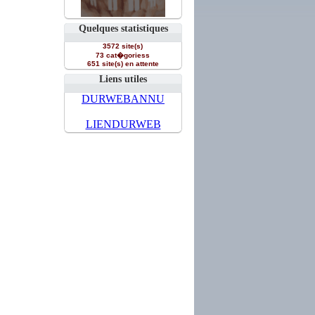
Quelques statistiques
3572 site(s)
73 cat�goriess
651 site(s) en attente
Liens utiles
DURWEBANNU
LIENDURWEB