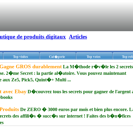
utique de produits digitaux
Articles
Top visites
Cat�gorie
Top votes
Top ref
Gagne GROS durablement
La M�thode r�v�le les 2 secrets
ase. 2�me Secret : la partie al�atoire. Vous pouvez maintenant
Ze5, Pick5, Quint�+ Multi ...
t avec Ebay
D�couvrez tous les secrets pour gagner de l'argent 
 ebooks
Produits
De ZERO � 3000 euros par mois et bien plus encore. L
rets des affili�s � succ�s sur internet ! Faites des b�n�fices
es