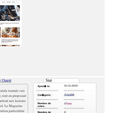
e Ouest
Stat
01-11-2025
Ajout� le:
oriale tournée vers
Actualité
e, tout en proposant
Cat�gorie:
mettent aux lecteurs
Nombre de
Voter
0
tiel. Le Magazine
votes:
ntion particulière
Nombre de
0