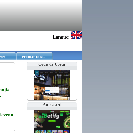
Langue:
erer
Proposer un site
Coup de Coeur
ojis.
s
Au hasard
devenu