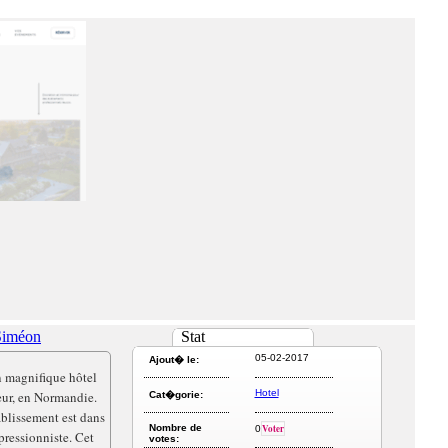
Siméon
Stat
05-02-2017
Ajout� le:
 magnifique hôtel
Hotel
leur, en Normandie.
Cat�gorie:
ablissement est dans
Nombre de
Voter
0
pressionniste. Cet
votes: