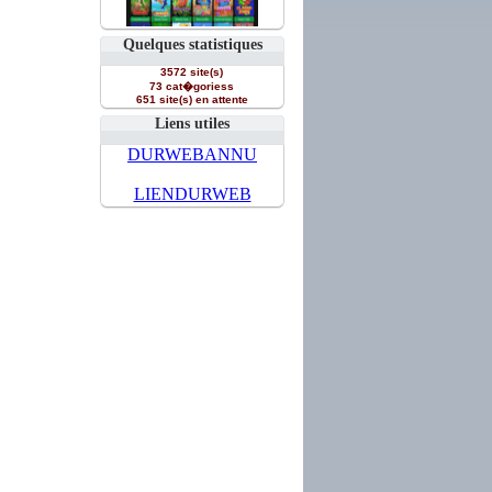
Quelques statistiques
3572 site(s)
73 cat�goriess
651 site(s) en attente
Liens utiles
DURWEBANNU
LIENDURWEB