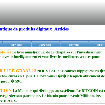
utique de produits digitaux
Articles
Top visites
Cat�gorie
Top votes
Top ref
obilier
Ce livre num�rique, de 17 chapitres sur l'investissement
r investir intelligemment et vous livre les meilleures astuces pour
 !!! LE GRAAL !!!
NOUVEAU aux courses hippiques: les �m
662 euros en 1 jour. Ce livre vous r�v�le lesquels obtiennent de
 jusqu'� 59/1
ITCOIN
La Monnaie qui �chappe au syst�me. Le BITCOIN est 
uvegarder son patrimoine. Le bitcoin pour devenir Millionnaire.
 CADEAUX.