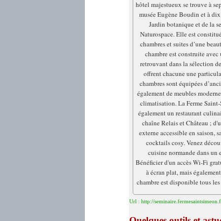
hôtel majestueux se trouve à se
musée Eugène Boudin et à dix
Jardin botanique et de la se
Naturospace. Elle est constitu
chambres et suites d’une beau
chambre est construite avec 
retrouvant dans la sélection d
offrent chacune une particula
chambres sont équipées d’anc
également de meubles modernes 
climatisation. La Ferme Sain
également un restaurant culinai
chaîne Relais et Château ; d'
externe accessible en saison, sa
cocktails cosy. Venez découv
cuisine normande dans un e
Bénéficier d'un accès Wi-Fi grat
à écran plat, mais également
chambre est disponible tous les 
Url : http://seminaire.fermesaintsimeon.f
Quelques outils et as