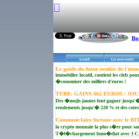
Bo
Accueil
Les nouveautés
Le guide du futur rentier de l'imm
immobilier locatif, contient les clefs pou
�conomiser des milliers d'euros !
TURF: GAINS 662 EUROS / JOUR
Des �mojis jaunes font gagner jusqu'� 
rendements jusqu'� 220 % et des cotes
Comment faire fortune avec le B
la crypto monnaie la plus s�re pour sa
T�l�chargement Imm�diat avec 3