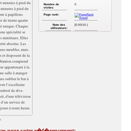
pt minutes à pied du
Nombre de
0
 minutes à pied du
visites:
rre à papillons
Page rank:
ée de trente-quatre
Note des
[0.00/10 ]
té unique. Chaque
utilisateurs:
une spécialité se
es matériaux. Elles
rité absolue. Les
iens meubles, mais
et disposent de la
t-Siméon comprend
re appartenant à la
une salle à manger
ns oublier le bar à
rir l’excellente
ndroit de rêve.
uit, d'une télévision
 d’un service de
jours à toute heure.
r
tuces pour votre r�f�rencement: