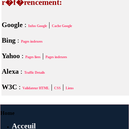
r�f�rencement:
Google
:
|
Infos Google
Cache Google
Bing
:
Pages indexees
Yahoo
:
|
Pages liees
Pages indexees
Alexa
:
Traffic Details
W3C
:
|
|
Validateur HTML
CSS
Liens
Home
Acceuil