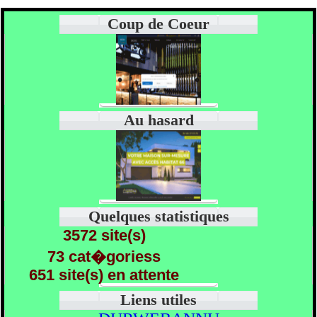
Coup de Coeur
Au hasard
Quelques statistiques
3572 site(s)
73 cat�goriess
651 site(s) en attente
Liens utiles