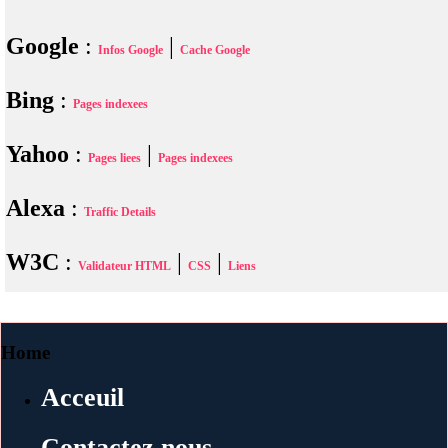
Google
:
|
Infos Google
Cache Google
Bing
:
Pages indexees
Yahoo
:
|
Pages liees
Pages indexees
Alexa
:
Traffic Details
W3C
:
|
|
Validateur HTML
CSS
Liens
Home
Acceuil
Contactez nous