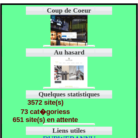
Coup de Coeur
Au hasard
Quelques statistiques
3572 site(s)
73 cat�goriess
651 site(s) en attente
Liens utiles