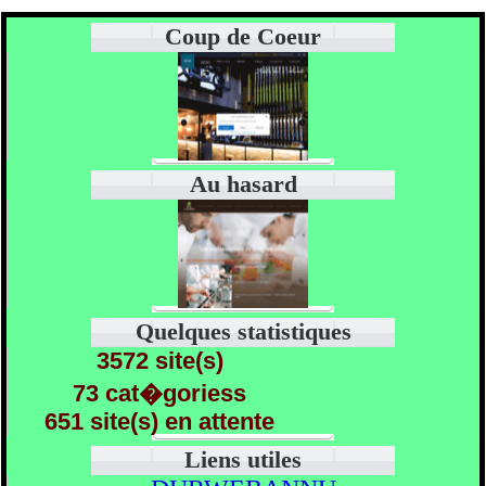
Coup de Coeur
Au hasard
Quelques statistiques
3572 site(s)
73 cat�goriess
651 site(s) en attente
Liens utiles