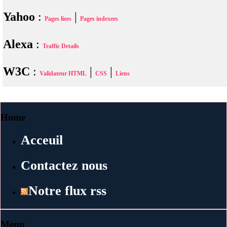
Yahoo
:
|
Pages liees
Pages indexees
Alexa
:
Traffic Details
W3C
:
|
|
Validateur HTML
CSS
Liens
Home
Acceuil
Contactez nous
Notre flux rss
Menu