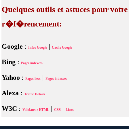
Quelques outils et astuces pour votre
r�f�rencement:
Google
:
|
Infos Google
Cache Google
Bing
:
Pages indexees
Yahoo
:
|
Pages liees
Pages indexees
Alexa
:
Traffic Details
W3C
:
|
|
Validateur HTML
CSS
Liens