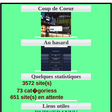
Coup de Coeur
Au hasard
Quelques statistiques
3572 site(s)
73 cat�goriess
651 site(s) en attente
Liens utiles