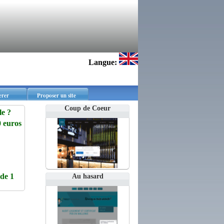
Langue:
erer
Proposer un site
Coup de Coeur
e ?
 euros
de 1
Au hasard