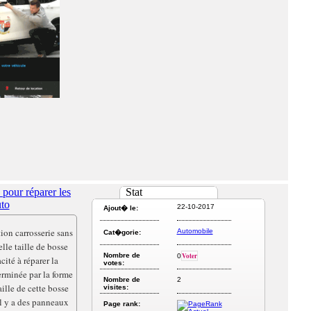
 pour réparer les
Stat
uto
22-10-2017
Ajout� le:
ion carrosserie sans
Automobile
Cat�gorie:
lle taille de bosse
Nombre de
Voter
0
cité à réparer la
votes:
terminée par la forme
Nombre de
2
ille de cette bosse
visites:
il y a des panneaux
Page rank: