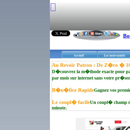
Bo
Accueil
Les nouveautés
Au Revoir Patron : De Z�ro � 1
D�couvrez la m�thode exacte pour par
par mois sur internet sans votre pr�se
B�n�fice Rapide
Gagnez vos premie
Le coupl� facile
Un coupl� champ r�
minute.