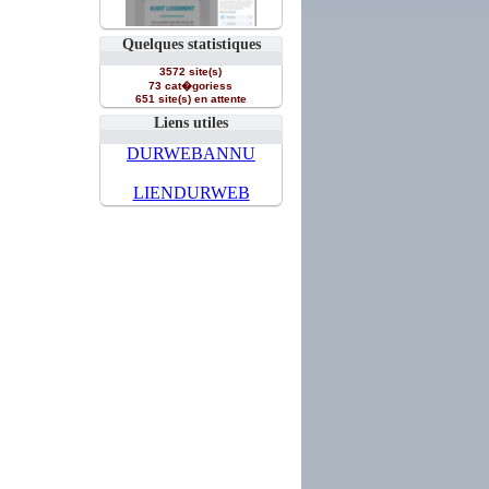
Quelques statistiques
3572 site(s)
73 cat�goriess
651 site(s) en attente
Liens utiles
DURWEBANNU
LIENDURWEB