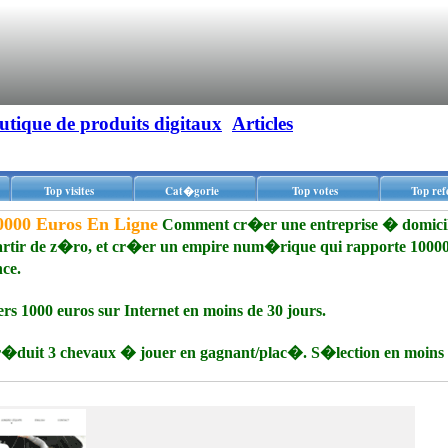
utique de produits digitaux
Articles
Top visites
Cat�gorie
Top votes
Top ref
0000 Euros En Ligne
Comment cr�er une entreprise � domicil
tir de z�ro, et cr�er un empire num�rique qui rapporte 10000
nce.
rs 1000 euros sur Internet en moins de 30 jours.
duit 3 chevaux � jouer en gagnant/plac�. S�lection en moins 