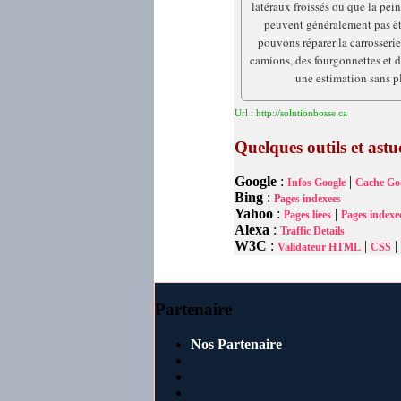
latéraux froissés ou que la pein
peuvent généralement pas êt
pouvons réparer la carrosserie
camions, des fourgonnettes et
une estimation sans pl
Url : http://solutionbosse.ca
Quelques outils et as
Google
:
|
Infos Google
Cache Go
Bing
:
Pages indexees
Yahoo
:
|
Pages liees
Pages indexe
Alexa
:
Traffic Details
W3C
:
|
|
Validateur HTML
CSS
Partenaire
Nos Partenaire