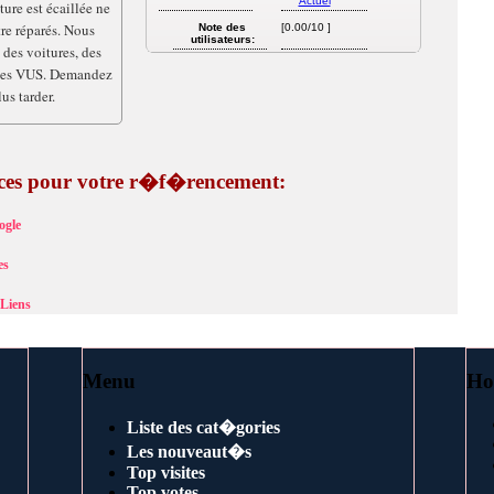
ture est écaillée ne
re réparés. Nous
Note des
[0.00/10 ]
utilisateurs:
 des voitures, des
 des VUS. Demandez
us tarder.
tuces pour votre r�f�rencement:
ogle
es
Liens
Menu
Ho
Liste des cat�gories
Les nouveaut�s
Top visites
Top votes