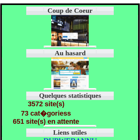
Coup de Coeur
Au hasard
Quelques statistiques
3572 site(s)
73 cat�goriess
651 site(s) en attente
Liens utiles