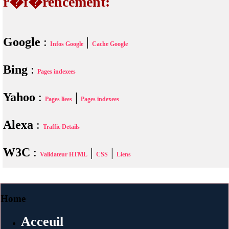
r�f�rencement:
Google
:
|
Infos Google
Cache Google
Bing
:
Pages indexees
Yahoo
:
|
Pages liees
Pages indexees
Alexa
:
Traffic Details
W3C
:
|
|
Validateur HTML
CSS
Liens
Home
Acceuil