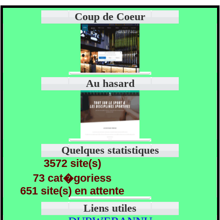
Coup de Coeur
Au hasard
Quelques statistiques
3572 site(s)
73 cat�goriess
651 site(s) en attente
Liens utiles