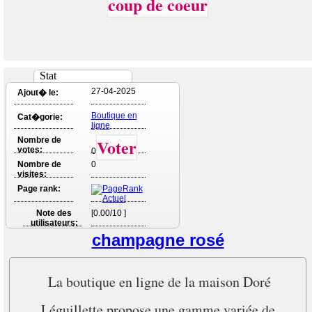
coup de coeur
Stat
27-04-2025
Ajout� le:
Boutique en
Cat�gorie:
ligne
Nombre de
Voter
votes:
0
Nombre de
0
visites:
Page rank:
Note des
[0.00/10 ]
utilisateurs:
champagne rosé
La boutique en ligne de la maison Doré
Léguillette propose une gamme variée de