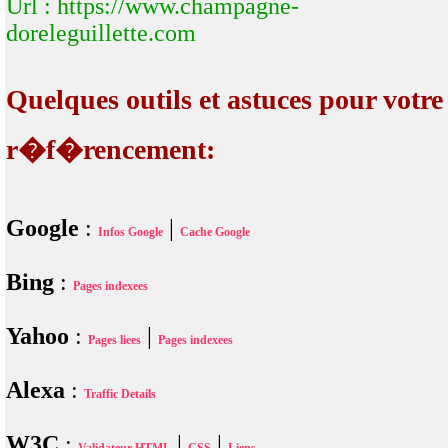
Url : https://www.champagne-
doreleguillette.com
Quelques outils et astuces pour votre
r�f�rencement:
Google
:
|
Infos Google
Cache Google
Bing
:
Pages indexees
Yahoo
:
|
Pages liees
Pages indexees
Alexa
:
Traffic Details
W3C
:
|
|