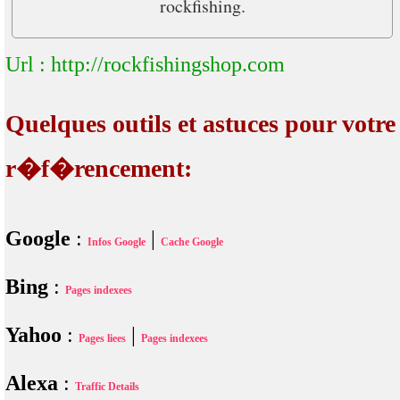
rockfishing.
Url : http://rockfishingshop.com
Quelques outils et astuces pour votre
r�f�rencement:
Google
:
|
Infos Google
Cache Google
Bing
:
Pages indexees
Yahoo
:
|
Pages liees
Pages indexees
Alexa
:
Traffic Details