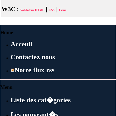
W3C
:
|
|
Validateur HTML
CSS
Liens
Home
Acceuil
Contactez nous
Notre flux rss
Menu
Liste des cat�gories
Les nouveaut�s