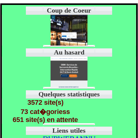
Coup de Coeur
Au hasard
Quelques statistiques
3572 site(s)
73 cat�goriess
651 site(s) en attente
Liens utiles