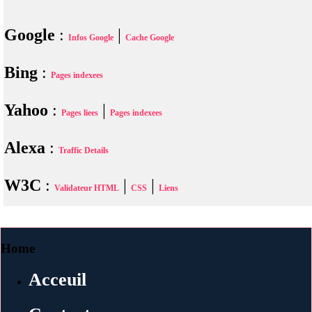
Google
:
|
Infos Google
Cache Google
Bing
:
Pages indexees
Yahoo
:
|
Pages liees
Pages indexees
Alexa
:
Traffic Details
W3C
:
|
|
Validateur HTML
CSS
Liens
Home
Acceuil