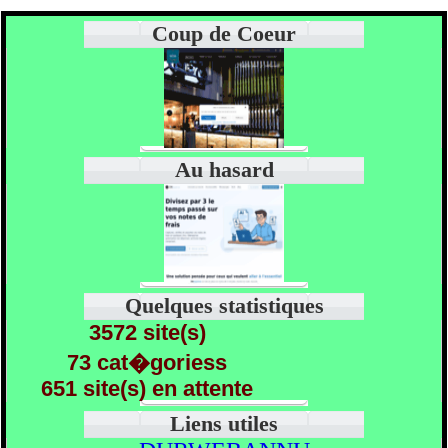
Coup de Coeur
Au hasard
Quelques statistiques
3572 site(s)
73 cat�goriess
651 site(s) en attente
Liens utiles