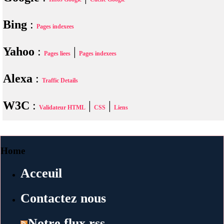
Bing
:
Pages indexees
Yahoo
:
|
Pages liees
Pages indexees
Alexa
:
Traffic Details
W3C
:
|
|
Validateur HTML
CSS
Liens
Home
Acceuil
Contactez nous
Notre flux rss