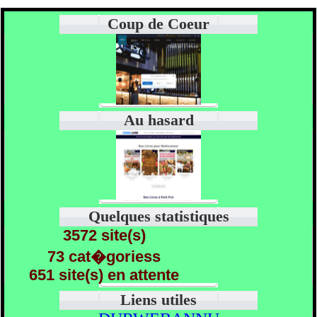
Coup de Coeur
Au hasard
Quelques statistiques
3572 site(s)
73 cat�goriess
651 site(s) en attente
Liens utiles