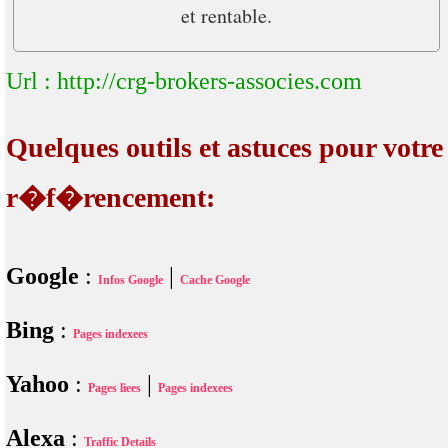
et rentable.
Url : http://crg-brokers-associes.com
Quelques outils et astuces pour votre
r�f�rencement:
Google
:
|
Infos Google
Cache Google
Bing
:
Pages indexees
Yahoo
:
|
Pages liees
Pages indexees
Alexa
:
Traffic Details