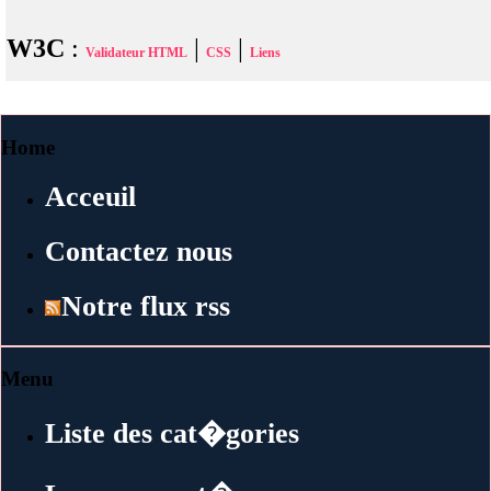
W3C
:
|
|
Validateur HTML
CSS
Liens
Home
Acceuil
Contactez nous
Notre flux rss
Menu
Liste des cat�gories