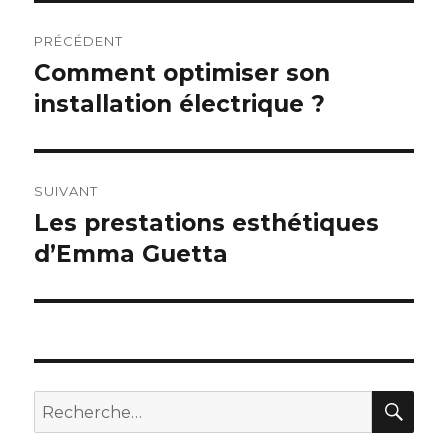
Navigation
PRÉCÉDENT
de
Comment optimiser son
Publication
installation électrique ?
précédente :
l’article
SUIVANT
Les prestations esthétiques
Publication
d’Emma Guetta
suivante :
RE
Recherche
pour :