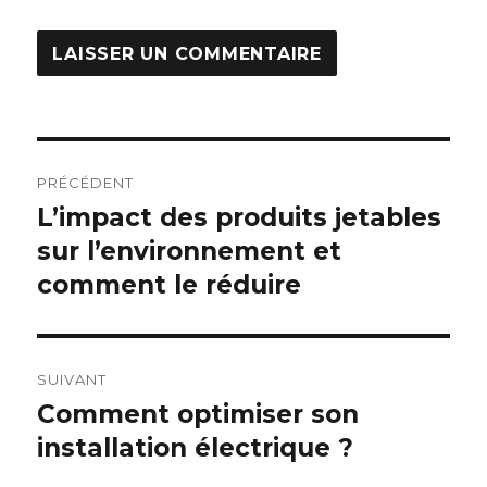
Navigation
PRÉCÉDENT
de
L’impact des produits jetables
Publication
sur l’environnement et
précédente :
l’article
comment le réduire
SUIVANT
Comment optimiser son
Publication
installation électrique ?
suivante :