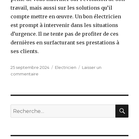
travail, mais aussi sur les solutions qu’il
compte mettre en œuvre. Un bon électricien
est prompt à intervenir dans les situations
d’urgence. Il ne tente pas de profiter de ces
dernières en surfacturant ses prestations à
ses clients.
Publié
25 septembre 2024
Catégories
Electricien
Laisser un
le
commentaire
sur
Un
professionnel
sérieux
et
compétent
RE
Recherche
à
pour :
Paris
pour
vos
moindres