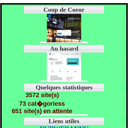
Coup de Coeur
Au hasard
Quelques statistiques
3572 site(s)
73 cat�goriess
651 site(s) en attente
Liens utiles